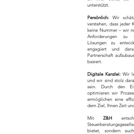
unterstützt.
Persönlich:
Wir schätz
verstehen, dass jeder K
keine Nummer – wir neh
Anforderungen zu 
Lösungen zu entwick
engagiert und darau
Partnerschaft aufzubau
basiert.
Digitale Kanzlei:
Wir le
und wir sind stolz dar
sein. Durch den Eins
optimieren wir Prozes
ermöglichen eine eff
dem Ziel, Ihnen Zeit un
Mit
Z&H
entsch
Steuerberatungsgesellsc
bietet, sondern auc